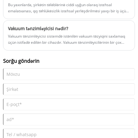
Bu yaxınlarda, şirkətin tələblərinə ciddi uyğun olaraq istehsal
emalatxanası, qış təhlükəsizlik istehsal yerləşdirilməsi yaxşı bir iş üçün
əvvəlcədən, qışda hamar istehsal üçün hazırlamaq, "üç tərk etmir"
yaxın diqqət yetirin.
Vakuum tənzimləyicisi nədir?
Vakuum tənzimləyicisi sistemdə istənilən vakuum təzyiqini saxlamaq
üçün istifadə edilən bir cihazdır. Vakuum tənzimləyicilərinin bir çox
növləri var, lakin burada müzakirə olunan mexaniki vakuum
tənzimləyiciləri qüvvə balansı prinsipi ilə işləyir. Vakuum nəzarət
Sorğu göndərin
cihazlarının iki əsas növü var: vakuum tənzimləyiciləri və vakuum
açarları. Bu səhifə hər növün müxtəlif istifadələrini və necə işlədiyini
izah etmək məqsədi daşıyır.