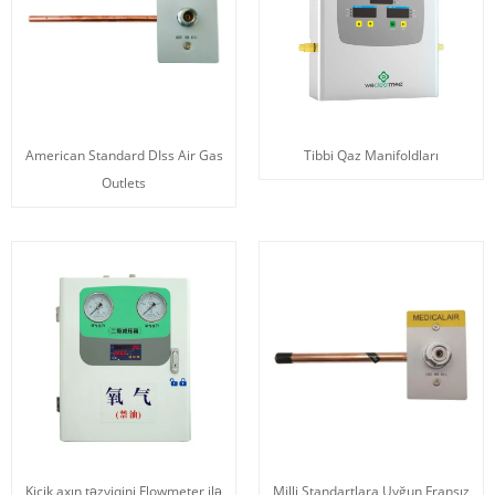
American Standard DIss Air Gas
Tibbi Qaz Manifoldları
Outlets
Kiçik axın təzyiqini Flowmeter ilə
Milli Standartlara Uyğun Fransız