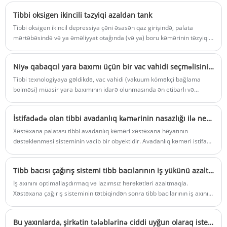
Əlavə olaraq, DISS Standard Qaz
məntəqələrinin qiyməti aşağıdır, yerli və
Tibbi oksigen ikincili təzyiqi azaldan tank
xarici müştərilər tərəfindən qarşılanır və
Tibbi oksigen ikincil depressiya çəni əsasən qaz girişində, palata
alış miqdarı və inventar kifayətdir, OMD
mərtəbəsində və ya əməliyyat otağında (və ya) boru kəmərinin təzyiqini
Standard Qaz məntəqələri ticarətdə
müəyyən təzyiq diapazonuna uyğunlaşdırmaq üçün istifadə olunur,
görkəmli şəxsdir.
avadanlıq açıq üçün istifadə olunur, bu sahədə xətt kanalını kəsir, boru
Niyə qabaqcıl yara baxımı üçün bir vac vahidi seçməlisiniz?
kəməri və avadanlıqların saxlanması, qaz sahəsində istifadə üçün
əlverişlidir, ikincil depressiya çəninin qurulması da tampon xətti
Tibbi texnologiyaya gəldikdə, vac vahidi (vakuum köməkçi bağlama
təzyiqinin təsirini göstərə bilər, xəstələrə təsirini azaldır, tətbiq riskini
bölməsi) müasir yara baxımının idarə olunmasında ən etibarlı və
azaldır.
səmərəli həll yollarından birinə çevrildi. Xəstəxanalar, klinikalar və
səhiyyə mütəxəssisləri üçün, sağ vac vahidi seçmək təkcə
İstifadədə olan tibbi avadanlıq kəmərinin nasazlığı ilə necə məşğul olmaq olar
funksionallıqdan deyil, həm də performans sabitliyi, xəstə rahatlığı və
səmərəliliyi haqqında. Bu yazıda, vaksimizin bənzərsiz olduğunu,
Xəstəxana palatası tibbi avadanlıq kəməri xəstəxana həyatının
spesifikasiyasını vurğulayaraq, real dünya faydalarını izah edən və
dəstəklənməsi sisteminin vacib bir obyektidir. Avadanlıq kəməri istifadə
müştərilərimizin ən çox verilən suallarına cavab verənləri
zamanı bəzi nasazlıqlarla qarşılaşacaq, bununla necə məşğul olmaq
araşdıracağam.
olar?
Tibb bacısı çağırış sistemi tibb bacılarının iş yükünü azaltmağa necə kömək edir?
İş axınını optimallaşdırmaq və lazımsız hərəkətləri azaltmaqla.
Xəstəxana çağırış sisteminin tətbiqindən sonra tibb bacılarının iş axını
əhəmiyyətli dərəcədə optimallaşdırılıb, lazımsız gəzinti vəziyyəti xeyli
azalıb.
Bu yaxınlarda, şirkətin tələblərinə ciddi uyğun olaraq istehsal emalatxanası, qış təhlükəsizlik istehsal yerləşdirilməsi yaxşı bir iş üçün əvvəlcədən, qışda hamar istehsal üçün hazırlamaq, "üç tərk etmir" yaxın diqqət yetirin.