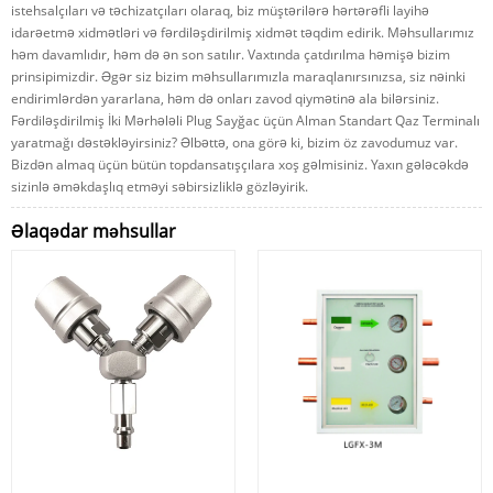
istehsalçıları və təchizatçıları olaraq, biz müştərilərə hərtərəfli layihə
idarəetmə xidmətləri və fərdiləşdirilmiş xidmət təqdim edirik. Məhsullarımız
həm davamlıdır, həm də ən son satılır. Vaxtında çatdırılma həmişə bizim
prinsipimizdir. Əgər siz bizim məhsullarımızla maraqlanırsınızsa, siz nəinki
endirimlərdən yararlana, həm də onları zavod qiymətinə ala bilərsiniz.
Fərdiləşdirilmiş İki Mərhələli Plug Sayğac üçün Alman Standart Qaz Terminalı
yaratmağı dəstəkləyirsiniz? Əlbəttə, ona görə ki, bizim öz zavodumuz var.
Bizdən almaq üçün bütün topdansatışçılara xoş gəlmisiniz. Yaxın gələcəkdə
sizinlə əməkdaşlıq etməyi səbirsizliklə gözləyirik.
Əlaqədar məhsullar