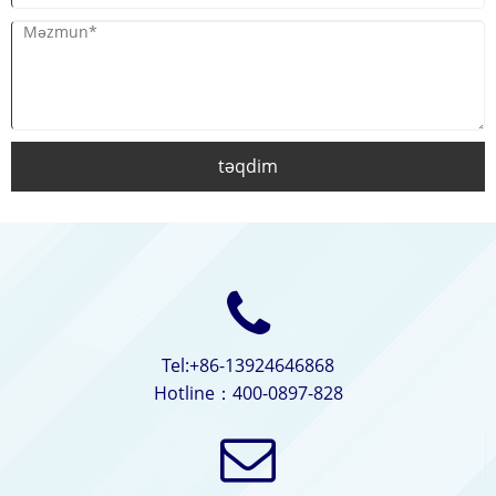
təqdim
Tel:+86-13924646868
Hotline：400-0897-828