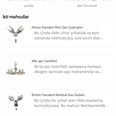
azaldır
Qaz Terminalı
İsti məhsullar
Alman Standart Mini Qaz Çıxarışları
Biz Çində tibbi cihaz şirkətiyik və eyni
zamanda istehsalçıyıq, sizə lazım olan
məhsulları özümüz istehsal edə bilərik.
Weclearmed® Alman Standart Mini Qaz
Çıxarışları bir çox xarici ölkələrə ixrac
edilmiş ən məşhur məhsullarımızdan
Əllə qaz manifold
biridir. Alman Standart Mini Qaz
Əl ilə qaz manifold, xəstəxana mərkəzi
Çıxarışları sərfəli qiymətə, təhlükəsiz və
oksigen təchizatı qaz mühəndisliyi və
etibarlı, yüksək keyfiyyətlidir, bu sizin ən
inşaat və inşaat və tibbi qazı yüksək və
yaxşı seçiminizdir. Çində tərəfdaşınız
aşağı təzyiqli avtomatik keçid manifoldları
olmağı səbirsizliklə gözləyirik.
üçün hazırlanmış gözəl bir yüksək təzyiqli
manifold dəsti, weclearmed tərəfindən
British Standard Medical Gas Outlets
hazırlanmış və istehsal edilmişdir. Yüksək
Biz Çində bir şirkət olan tibbi avadanlıq
keyfiyyətli bütün metal pirinç, yüksək axın
təchizatçısıyıq. Bu məhsul Weclearmed®
siçovul ilə pilotsuz uzaq idarəetmə
British Standard Medical Gas Outlets-dir,
rejiminə imkan verir.
biz milli sənaye icra standartına əməl