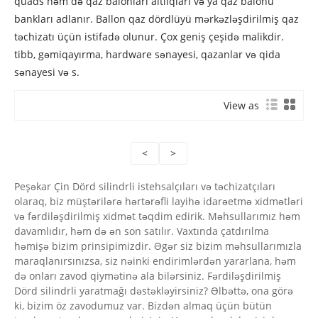
quads həm də qaz balonları altlıqları və ya qaz balonu
bankları adlanır. Ballon qaz dördlüyü mərkəzləşdirilmiş qaz
təchizatı üçün istifadə olunur. Çox geniş çeşidə malikdir.
tibb, gəmiqayırma, hardware sənayesi, qazanlar və qida
sənayesi və s.
View as
<
>
Peşəkar Çin Dörd silindrli istehsalçıları və təchizatçıları
olaraq, biz müştərilərə hərtərəfli layihə idarəetmə xidmətləri
və fərdiləşdirilmiş xidmət təqdim edirik. Məhsullarımız həm
davamlıdır, həm də ən son satılır. Vaxtında çatdırılma
həmişə bizim prinsipimizdir. Əgər siz bizim məhsullarımızla
maraqlanırsınızsa, siz nəinki endirimlərdən yararlana, həm
də onları zavod qiymətinə ala bilərsiniz. Fərdiləşdirilmiş
Dörd silindrli yaratmağı dəstəkləyirsiniz? Əlbəttə, ona görə
ki, bizim öz zavodumuz var. Bizdən almaq üçün bütün