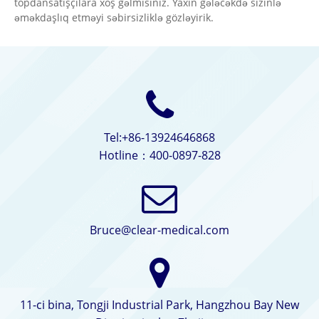
topdansatışçılara xoş gəlmisiniz. Yaxın gələcəkdə sizinlə
əməkdaşlıq etməyi səbirsizliklə gözləyirik.
Tel:+86-13924646868
Hotline：400-0897-828
Bruce@clear-medical.com
11-ci bina, Tongji Industrial Park, Hangzhou Bay New