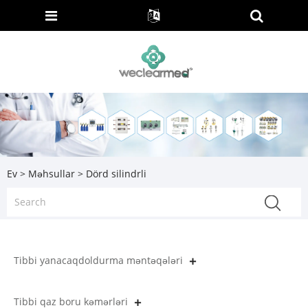
Ev
>
Məhsullar
> Dörd silindrli
Tibbi yanacaqdoldurma məntəqələri
Tibbi qaz boru kəmərləri