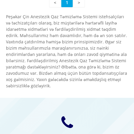
<
1
>
Peşəkar Çin Anestezik Qaz Təmizləmə Sistemi istehsalçıları
və təchizatçıları olaraq, biz müştərilərə hərtərəfli layihə
idarəetmə xidmətləri və fərdiləşdirilmiş xidmət təqdim
edirik. Məhsullarımız həm davamlıdır, həm də ən son satılır.
Vaxtında çatdırılma həmişə bizim prinsipimizdir. Əgər siz
bizim məhsullarımızla maraqlanırsınızsa, siz nəinki
endirimlərdən yararlana, həm də onları zavod qiymətinə ala
bilərsiniz. Fərdiləşdirilmiş Anestezik Qaz Təmizləmə Sistemi
yaratmağı dəstəkləyirsiniz? Əlbəttə, ona görə ki, bizim öz
zavodumuz var. Bizdən almaq üçün bütün topdansatışçılara
xoş gəlmisiniz. Yaxın gələcəkdə sizinlə əməkdaşlıq etməyi
səbirsizliklə gözləyirik.