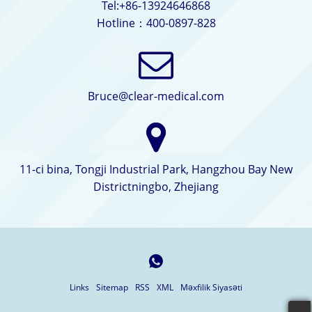
Tel:+86-13924646868
Hotline：400-0897-828
Bruce@clear-medical.com
11-ci bina, Tongji Industrial Park, Hangzhou Bay New
Districtningbo, Zhejiang
Links
Sitemap
RSS
XML
Məxfilik Siyasəti