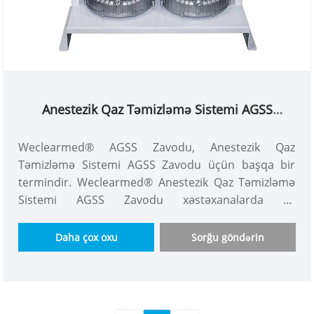
Anestezik Qaz Təmizləmə Sistemi AGSS
Zavodu
Weclearmed® AGSS Zavodu, Anestezik Qaz
Təmizləmə Sistemi AGSS Zavodu üçün başqa bir
termindir. Weclearmed® Anestezik Qaz Təmizləmə
Sistemi AGSS Zavodu xəstəxanalarda və
stomatologiyada anestezik qazların təkrar emalı,
təmizlənməsi, saxlanması və təkrar istifadəsi üzrə
Daha çox oxu
Sorğu göndərin
mütəxəssisdir. Çinin şərq hissəsində etibarlı və
ixtisaslı tibb fabriki olaraq biz sizə ən rəqabətli
qiymət və davamlı Weclearmed® Anestezik Qaz
Təmizləmə Sistemi AGSS Zavodunu təklif edəcəyik.