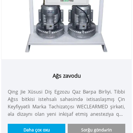
Ağs zavodu
Qing Jie Xüsusi Diş Egzozu Qaz Bərpa Birliyi. Tibbi
Ağss bitkisi istehsalı sahəsində ixtisaslaşmış Çin
Keyfiyyətli Marka Təchizatçısı WECLEARMED şirkəti,
əla dizaynı olan yeni inkişaf etmiş anesteziya qazı
bərpa vahidi təqdim edir. Təhlükəsiz, ağıllıdır və
insan-maşın interfeysi ilə uzaqdan idarəetmə
Daha çox oxu
Sorğu göndərin