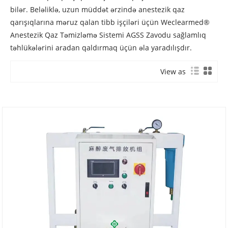
bilər. Beləliklə, uzun müddət ərzində anestezik qaz
qarışıqlarına məruz qalan tibb işçiləri üçün Weclearmed®
Anestezik Qaz Təmizləmə Sistemi AGSS Zavodu sağlamlıq
təhlükələrini aradan qaldırmaq üçün əla yaradılışdır.
View as