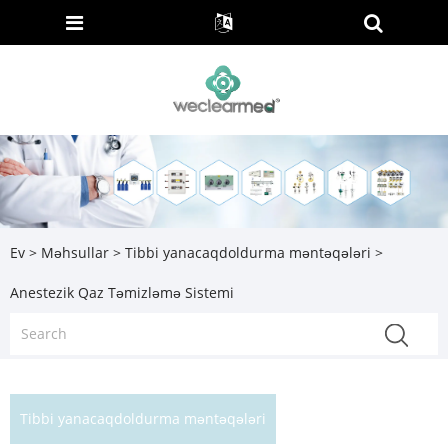
Ev
>
Məhsullar
>
Tibbi yanacaqdoldurma məntəqələri
>
Anestezik Qaz Təmizləmə Sistemi
Tibbi yanacaqdoldurma məntəqələri