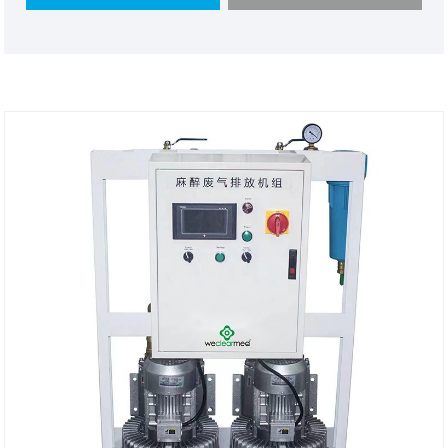
şəbəkəsi şəbəkəsi ola bilər. Pulsuz bir təklif
proqramı əldə etmək üçün məsləhətləşin!