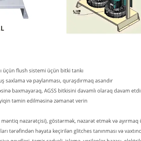
sı üçün flush sistemi üçün bitki tankı
lmuş saxlama və paylanması, quraşdırmaq asandır
sinə baxmayaraq, AGSS bitkisini davamlı olaraq davam etdir
zyiqin təmin edilməsinə zəmanət verin
ən məntiq nəzarətçisi), göstərmək, nəzarət etmək və ayırmaq
arı tərəfindən həyata keçirilən glitches tanınması və vaxtın