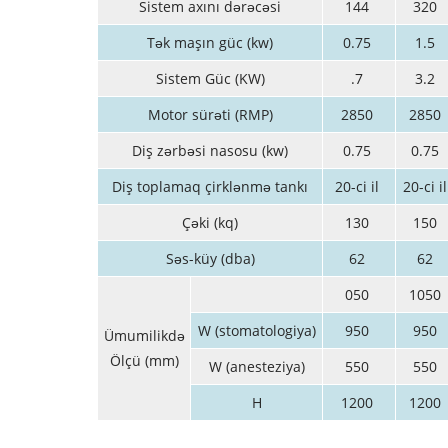
Sistem axını dərəcəsi
144
320
Tək maşın güc (kw)
0.75
1.5
Sistem Güc (KW)
.7
3.2
Motor sürəti (RMP)
2850
2850
Diş zərbəsi nasosu (kw)
0.75
0.75
Diş toplamaq çirklənmə tankı
20-ci il
20-ci i
Çəki (kq)
130
150
Səs-küy (dba)
62
62
050
1050
W (stomatologiya)
950
950
Ümumilikdə
Ölçü (mm)
W (anesteziya)
550
550
H
1200
1200