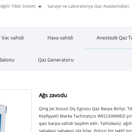
Ağıllı Tibbi Sistem
Sənaye və Laboratoriya Qaz Avadanlıqları
Vac vahidi
Hava vahidi
Anestezik Qaz T
Balonu
Qaz Generatoru
Ağs zavodu
Qing Jie Xüsusi Diş Egzozu Qaz Bərpa Birliyi. Ti
Keyfiyyətli Marka Təchizatçısı WECLEARMED şirkə
qazı bərpa vahidi təqdim edir. Təhlükəsiz, ağıl
şəbəkəsi şəbəkəsi ola bilər. Pulsuz bir təklif 