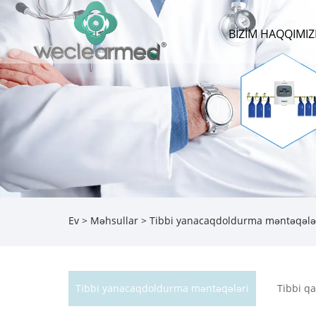
BIZIM HAQQIMI
Ev
>
Məhsullar
>
Tibbi yanacaqdoldurma məntəqələ
Tibbi yanacaqdoldurma məntəqələri
Tibbi q