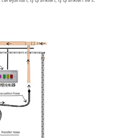
rəyanları, iş qrafikləri, iş qrafikləri və s.