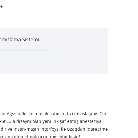
əmizləmə Sistemi
bbi Ağss bitkisi istehsalı sahəsində ixtisaslaşmış Çin
ti, əla dizaynı olan yeni inkişaf etmiş anesteziya
lıdır və insan-maşın interfeysi ilə uzaqdan idarəetmə
proqramı əldə etmək üçün məsləhətləşin!