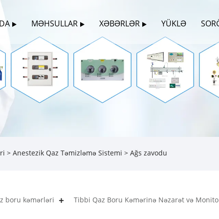
ZDA
MƏHSULLAR
XƏBƏRLƏR
YÜKLƏ
SOR
ri
>
Anestezik Qaz Təmizləmə Sistemi
> Ağs zavodu
az boru kəmərləri
Tibbi Qaz Boru Kəmərinə Nəzarət və Monito