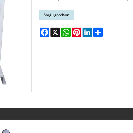
Sorğu göndərin
Facebook
X
WhatsApp
Pinterest
LinkedIn
Share