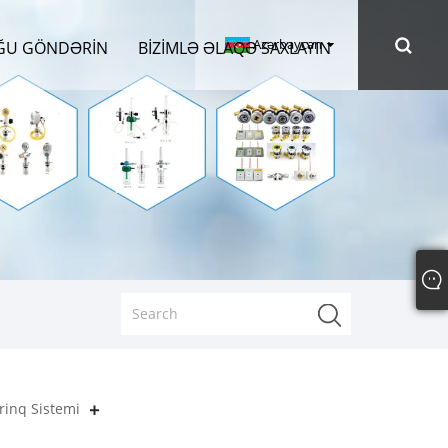
Azərbaycan
ĞU GÖNDƏRIN
BIZIMLƏ ƏLAQƏ SAXLAYIN
rinq Sistemi