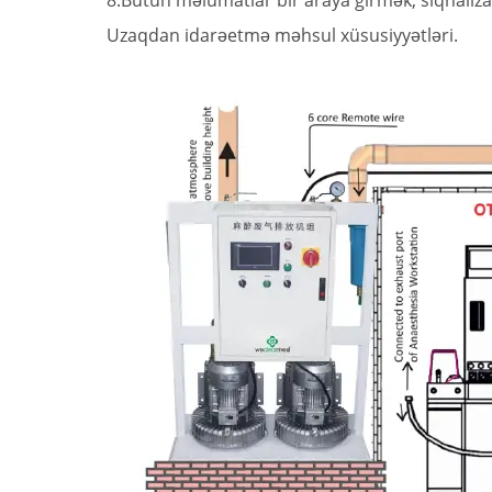
8.Bütün məlumatlar bir araya girmək, siqnalizasiya
Uzaqdan idarəetmə məhsul xüsusiyyətləri.