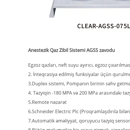
Anestezik Qaz Zibil Sistemi AGSS zavodu
Egzoz qazları, neft suyu ayırıcı, egzoz çıxarılma
2. İnteqrasiya edilmiş funksiyalar üçün quru
3.Duplex sistemi, Pompanın birinin səhv getmə
4. Təzyiqin -180 MPA və 200 MPa arasındakı tə
5.Remote nəzarət
6.Schneider Electric Plc (Proqramlaşdırıla bil
7.Automatik əməliyyat, qoruyucu təzyiq sensorl