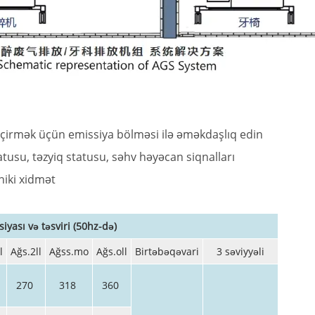
eçirmək üçün emissiya bölməsi ilə əməkdaşlıq edin
tusu, təzyiq statusu, səhv həyəcan siqnalları
iki xidmət
siyası və təsviri (50hz-də)
l
Ağs.2ll
Ağss.mo
Ağs.oll
Birtəbəqəvari
3 səviyyəli
270
318
360