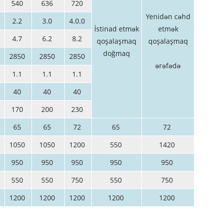
540
636
720
Yenidən cəhd
2.2
3.0
4.0.0
İstinad etmək
etmək
4.7
6.2
8.2
qoşalaşmaq
qoşalaşmaq
doğmaq
2850
2850
2850
ərəfədə
1.1
1.1
1.1
l
40
40
40
170
200
230
65
65
72
65
72
1050
1050
1200
550
1420
950
950
950
950
950
550
550
750
550
750
1200
1200
1200
1200
1200