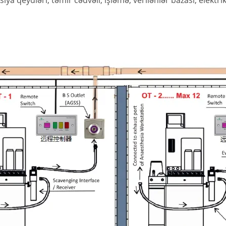
 qeydləri, təmir cədvəli, işləmə, verilənlər bazası, elektrik cə