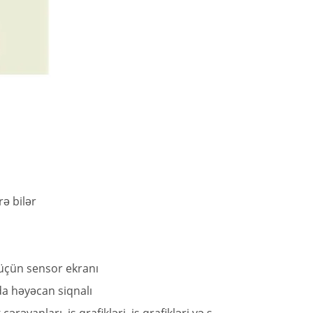
ə bilər
 üçün sensor ekranı
da həyəcan siqnalı