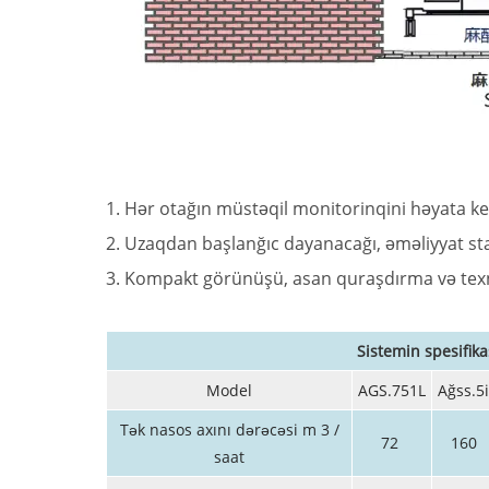
1. Hər otağın müstəqil monitorinqini həyata k
2. Uzaqdan başlanğıc dayanacağı, əməliyyat sta
3. Kompakt görünüşü, asan quraşdırma və texn
Sistemin spesifika
Model
AGS.751L
Ağss.5i
Tək nasos axını dərəcəsi m 3 /
72
160
saat