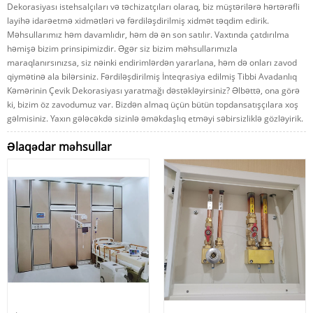
Dekorasiyası istehsalçıları və təchizatçıları olaraq, biz müştərilərə hərtərəfli
layihə idarəetmə xidmətləri və fərdiləşdirilmiş xidmət təqdim edirik.
Məhsullarımız həm davamlıdır, həm də ən son satılır. Vaxtında çatdırılma
həmişə bizim prinsipimizdir. Əgər siz bizim məhsullarımızla
maraqlanırsınızsa, siz nəinki endirimlərdən yararlana, həm də onları zavod
qiymətinə ala bilərsiniz. Fərdiləşdirilmiş İnteqrasiya edilmiş Tibbi Avadanlıq
Kəmərinin Çevik Dekorasiyası yaratmağı dəstəkləyirsiniz? Əlbəttə, ona görə
ki, bizim öz zavodumuz var. Bizdən almaq üçün bütün topdansatışçılara xoş
gəlmisiniz. Yaxın gələcəkdə sizinlə əməkdaşlıq etməyi səbirsizliklə gözləyirik.
Əlaqədar məhsullar