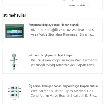
vakuum sistemi
İsti məhsullar
Rəqəmsal displeyli ərazi klapan siqnalı
Biz müxtəlif ağıllı və ucuz Weclearmed®
Area Valve Siqnalını Rəqəmsal Ekranla
təmin edirik. Biz daha çox vaxt və enerji ilə
Çin tibbi maşınına həsr edirik və biz yaxşı
təchizatçıyıq. Müştərilərimiz Asiya, Avropa
və s. ibarətdir. Bu Tibbi Qaz Siqnalları
Jet mənfi təzyiq tənzimləyici klapan
demək olar ki, bütün qaz monitorinqini
Biz Icu Asma Körpüsü üçün Weclearmed®
ehtiva etmək, yeni texnologiya və ən yaxşı
Jet mənfi təzyiq tənzimləyici klapan təmin
materialdan istifadə etmək kimi güclü
edən Çin tədarükçüsüyük. İstehsal etmək
funksiyalara malikdir. Ölkənizdə
üçün öz zavodumuz var. Vakuum
uzunmüddətli partnyorumuz ola bilsəniz,
Tənzimləyicisi ucuz və əladır. Bu
çox şad olarıq.
səbəbdən, Vakuum Tənzimləyicisi xüsusilə
Üç borulu tibbi qaz zonası siqnalizasiya klapan qutusu
xaricdə getdikcə populyarlaşır. Vakuum
Weclearmed® Three Pipes Medical Gas
Tənzimləyicisi ağıllı materialdan istifadə
Zone Alarm Valve Box istehsal edirik. Biz
edir və keyfiyyətə zəmanət verir. Biz Çində
istehsalçıyıq. Biz daha çox vaxt və enerji
tərəfdaşınız olmaq istərdik.
ilə Çin tibbi maşınına həsr edirik və biz