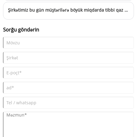
izah etmək məqsədi daşıyır.
Şirkətimiz bu gün müştərilərə böyük miqdarda tibbi qaz manifoldu satır
Sorğu göndərin