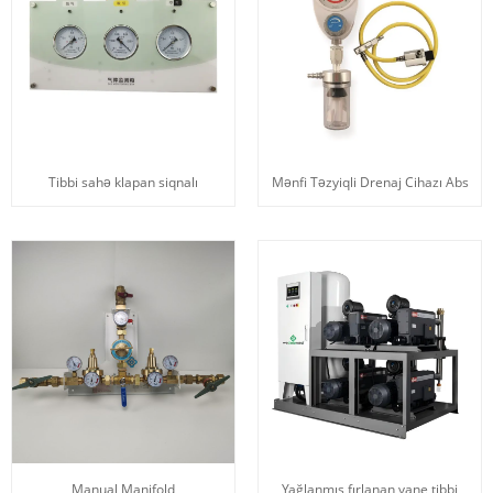
Tibbi sahə klapan siqnalı
Mənfi Təzyiqli Drenaj Cihazı Abs
Manual Manifold
Yağlanmış fırlanan vane tibbi