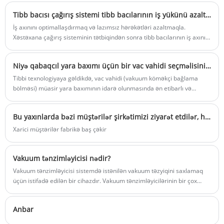
Tənzimləyicisi getdikcə populyarlaşır,
xüsusən də xaricdə.Vakuum tənzimləyicisi
Tibb bacısı çağırış sistemi tibb bacılarının iş yükünü azaltmağa necə kömək edir?
ağıllı materialdan istifadə edir və
İş axınını optimallaşdırmaq və lazımsız hərəkətləri azaltmaqla.
keyfiyyətə zəmanət verir. Biz Çində
Xəstəxana çağırış sisteminin tətbiqindən sonra tibb bacılarının iş axını
tərəfdaşınız olmaq istərdik
əhəmiyyətli dərəcədə optimallaşdırılıb, lazımsız gəzinti vəziyyəti xeyli
azalıb.
Niyə qabaqcıl yara baxımı üçün bir vac vahidi seçməlisiniz?
Tibbi texnologiyaya gəldikdə, vac vahidi (vakuum köməkçi bağlama
bölməsi) müasir yara baxımının idarə olunmasında ən etibarlı və
səmərəli həll yollarından birinə çevrildi. Xəstəxanalar, klinikalar və
səhiyyə mütəxəssisləri üçün, sağ vac vahidi seçmək təkcə
Bu yaxınlarda bəzi müştərilər şirkətimizi ziyarət etdilər, hamısı zona klapan qutusu üçün
funksionallıqdan deyil, həm də performans sabitliyi, xəstə rahatlığı və
səmərəliliyi haqqında. Bu yazıda, vaksimizin bənzərsiz olduğunu,
Xarici müştərilər fabrikə baş çəkir
spesifikasiyasını vurğulayaraq, real dünya faydalarını izah edən və
müştərilərimizin ən çox verilən suallarına cavab verənləri
Vakuum tənzimləyicisi nədir?
araşdıracağam.
Vakuum tənzimləyicisi sistemdə istənilən vakuum təzyiqini saxlamaq
üçün istifadə edilən bir cihazdır. Vakuum tənzimləyicilərinin bir çox
növləri var, lakin burada müzakirə olunan mexaniki vakuum
tənzimləyiciləri qüvvə balansı prinsipi ilə işləyir. Vakuum nəzarət
Anbar
cihazlarının iki əsas növü var: vakuum tənzimləyiciləri və vakuum
açarları. Bu səhifə hər növün müxtəlif istifadələrini və necə işlədiyini