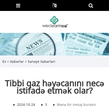
Ev
>
Xəbərlər
>
Sənaye Xəbərləri
Tibbi qaz həyəcanını necə
istifadə etmək olar?
●
2024-10-24
●
3
●
Mənə bir mesaj buraxın