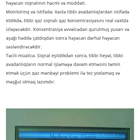
həyəcan siqnalının həcmi və müddəti.
Monitorinq və istifadə: Xəstə tibbi avadanlıqlardan istifadə
etdikdə, tibbi qaz siqnalı qaz konsentrasiyasını real vaxtda
izləyəcəkdir. Konsentrasiya əvvəlcədən qurulmuş yuxarı və
aşağı həddə çatdıqdan sonra həyəcan dərhal həyəcan
səsləndirəcəkdir.
Təcili müalicə: Siqnal eşitdikdən sonra, tibbi heyət, tibbi
avadanlıqların normal işləməyə davam etməsini təmin
etmək üçün qaz mənbəyi problemi ilə tez yoxlamaq və
məşğul olmaq lazımdır.