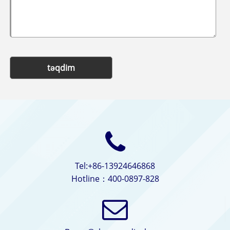
təqdim
Tel:+86-13924646868
Hotline：400-0897-828