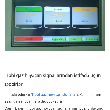
Tibbi qaz həyəcan siqnallarından istifadə üçün
tədbirlər
İstifadə edərkən
Tibbi qaz həyəcan siqnalları
, Xahiş edirəm
aşağıdakı məqamlara diqqət yetirin:
Daimi baxım: tibbi qaz həyəcan siqnallarının düzgünlüyünü