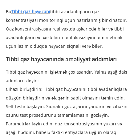
Bu
Tibbi qaz həyəcanı
tibbi avadanlıqların qaz
konsentrasiyası monitorinqi üçün hazırlanmış bir cihazdır.
Qaz konsentrasiyasını real vaxtda aşkar edə bilər və tibbi
avadanlıqların və xəstələrin təhlükəsizliyini təmin etmək
üçün lazım olduqda həyəcan siqnalı verə bilər.
Tibbi qaz həyəcanında əməliyyat addımları
Tibbi qaz həyəcanını işlətmək çox asandır. Yalnız aşağıdakı
adımları izləyin:
Cihazı birləşdirin: Tibbi qaz həyəcanını tibbi avadanlıqlara
düzgün birləşdirin və əlaqənin sabit olmasını təmin edin.
Self-testə başlayın: Siqnalın güc açarını yandırın və cihazın
özünü test prosedurunu tamamlamasını gözləyin.
Parametrlər təyin edin: qaz konsentrasiyasının yuxarı və
aşağı həddini, habelə faktiki ehtiyaclara uyğun olaraq