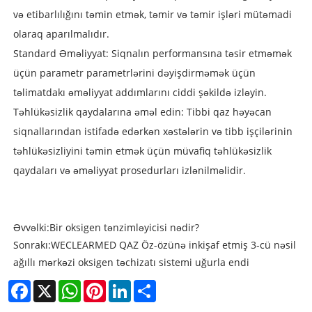
və etibarlılığını təmin etmək, təmir və təmir işləri mütəmadi
olaraq aparılmalıdır.
Standard Əməliyyat: Siqnalın performansına təsir etməmək
üçün parametr parametrlərini dəyişdirməmək üçün
təlimatdakı əməliyyat addımlarını ciddi şəkildə izləyin.
Təhlükəsizlik qaydalarına əməl edin: Tibbi qaz həyəcan
siqnallarından istifadə edərkən xəstələrin və tibb işçilərinin
təhlükəsizliyini təmin etmək üçün müvafiq təhlükəsizlik
qaydaları və əməliyyat prosedurları izlənilməlidir.
Əvvəlki:
Bir oksigen tənzimləyicisi nədir?
Sonrakı:
WECLEARMED QAZ Öz-özünə inkişaf etmiş 3-cü nəsil
ağıllı mərkəzi oksigen təchizatı sistemi uğurla endi
Facebook
X
WhatsApp
Pinterest
LinkedIn
Share