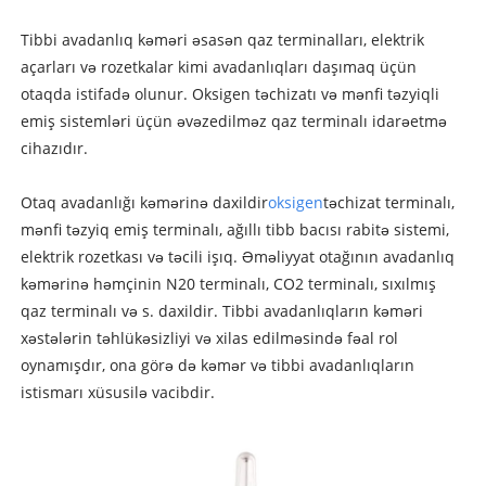
Tibbi avadanlıq kəməri əsasən qaz terminalları, elektrik
açarları və rozetkalar kimi avadanlıqları daşımaq üçün
otaqda istifadə olunur. Oksigen təchizatı və mənfi təzyiqli
emiş sistemləri üçün əvəzedilməz qaz terminalı idarəetmə
cihazıdır.
Otaq avadanlığı kəmərinə daxildir
oksigen
təchizat terminalı,
mənfi təzyiq emiş terminalı, ağıllı tibb bacısı rabitə sistemi,
elektrik rozetkası və təcili işıq. Əməliyyat otağının avadanlıq
kəmərinə həmçinin N20 terminalı, CO2 terminalı, sıxılmış
qaz terminalı və s. daxildir. Tibbi avadanlıqların kəməri
xəstələrin təhlükəsizliyi və xilas edilməsində fəal rol
oynamışdır, ona görə də kəmər və tibbi avadanlıqların
istismarı xüsusilə vacibdir.