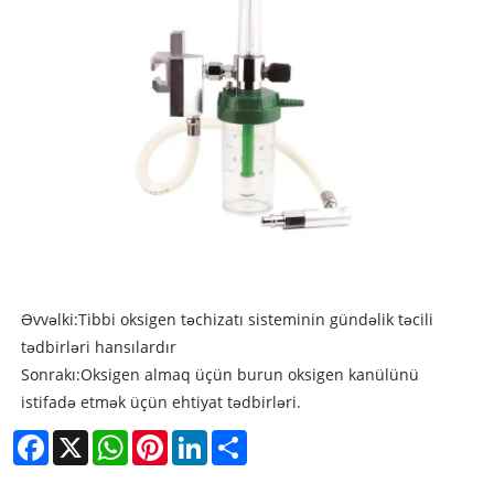
Əvvəlki:
Tibbi oksigen təchizatı sisteminin gündəlik təcili
tədbirləri hansılardır
Sonrakı:
Oksigen almaq üçün burun oksigen kanülünü
istifadə etmək üçün ehtiyat tədbirləri.
Facebook
X
WhatsApp
Pinterest
LinkedIn
Share