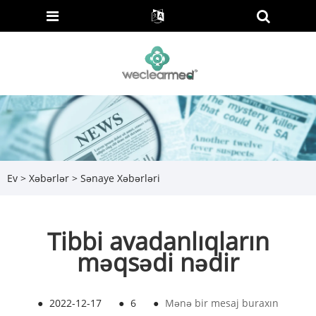
Ev
>
Xəbərlər
>
Sənaye Xəbərləri
Tibbi avadanlıqların
məqsədi nədir
●
2022-12-17
●
6
●
Mənə bir mesaj buraxın