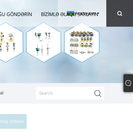
Azərbaycan
ĞU GÖNDƏRIN
BIZIMLƏ ƏLAQƏ SAXLAYIN
al
rinq Sistemi