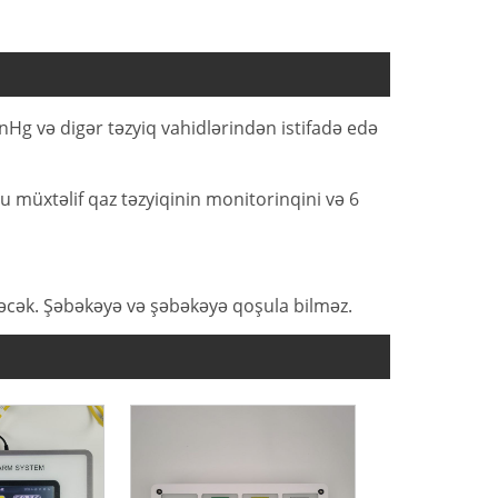
Hg və digər təzyiq vahidlərindən istifadə edə
lu müxtəlif qaz təzyiqinin monitorinqini və 6
məyəcək. Şəbəkəyə və şəbəkəyə qoşula bilməz.