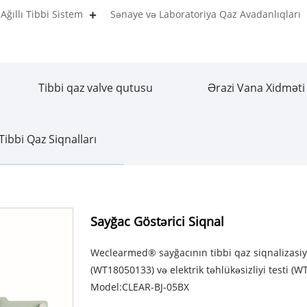
Ağıllı Tibbi Sistem
Sənaye və Laboratoriya Qaz Avadanlıqları
Tibbi qaz valve qutusu
Ərazi Vana Xidməti
Tibbi Qaz Siqnalları
Sayğac Göstərici Siqnal
Weclearmed® sayğacının tibbi qaz siqnalizasi
(WT18050133) və elektrik təhlükəsizliyi testi (
Model:CLEAR-BJ-05BX