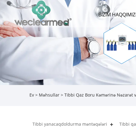
BIZIM HAQQIMI
Ev
>
Məhsullar
>
Tibbi Qaz Boru Kəmərinə Nəzarət v
Tibbi yanacaqdoldurma məntəqələri
Tibbi q