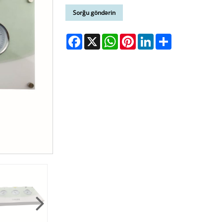
Sorğu göndərin
Facebook
X
WhatsApp
Pinterest
LinkedIn
Share