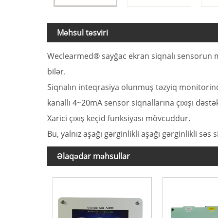
Məhsul təsviri
Weclearmed® sayğac ekran siqnalı sensorun müs
bilər.
Siqnalın inteqrasiya olunmuş təzyiq monitorinqi 
kanallı 4~20mA sensor siqnallarına çıxışı dəstək
Xarici çıxış keçid funksiyası mövcuddur.
Bu, yalnız aşağı gərginlikli aşağı gərginlikli s
Əlaqədar məhsullar