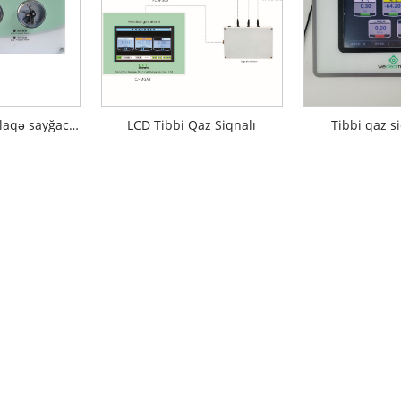
Metr (elektriklə əlaqə sayğacı) Siqnal göstərin
LCD Tibbi Qaz Siqnalı
Tibbi qaz s