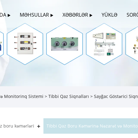
ZDA
MƏHSULLAR
XƏBƏRLƏR
YÜKLƏ
SOR
ə Monitorinq Sistemi
>
Tibbi Qaz Siqnalları
> Sayğac Göstərici Siqn
az boru kəmərləri
Tibbi Qaz Boru Kəmərinə Nəzarət və Monito