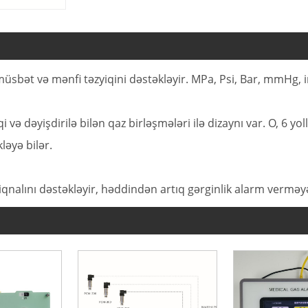
bət və mənfi təzyiqini dəstəkləyir. MPa, Psi, Bar, mmHg, in
və dəyişdirilə bilən qaz birləşmələri ilə dizaynı var. O, 6 yol
ləyə bilər.
əs siqnalını dəstəkləyir, həddindən artıq gərginlik alarm ver