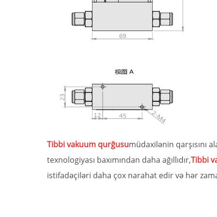
Tibbi vakuum qurğusu
müdaxilənin qarşısını al
texnologiyası baxımından daha ağıllıdır,
Tibbi 
istifadəçiləri daha çox narahat edir və hər za