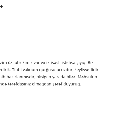
im öz fabrikimiz var və ixtisaslı istehsalçıyıq. Biz
irik. Tibbi vakuum qurğusu ucuzdur, keyfiyyətlidir
ənib hazırlanmışdır, oksigen yarada bilər. Məhsulun
 Çində tərəfdaşınız olmaqdan şərəf duyuruq.