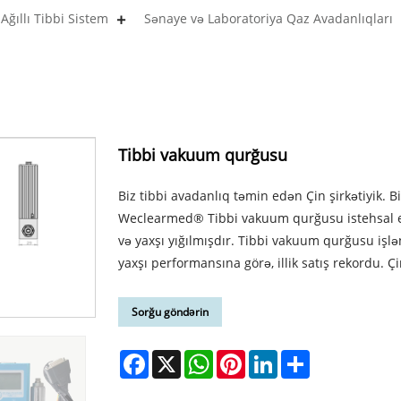
Ağıllı Tibbi Sistem
Sənaye və Laboratoriya Qaz Avadanlıqları
Tibbi vakuum qurğusu
Biz tibbi avadanlıq təmin edən Çin şirkətiyik. Biz
Weclearmed® Tibbi vakuum qurğusu istehsal ed
və yaxşı yığılmışdır. Tibbi vakuum qurğusu işl
yaxşı performansına görə, illik satış rekordu.
Sorğu göndərin
Facebook
X
WhatsApp
Pinterest
LinkedIn
Share