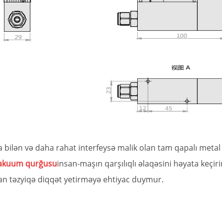
a bilən və daha rahat interfeysə malik olan tam qapalı meta
vakuum qurğusu
insan-maşın qarşılıqlı əlaqəsini həyata keçiri
man təzyiqə diqqət yetirməyə ehtiyac duymur.