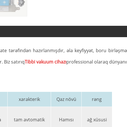
ate tərəfindən hazırlanmışdır, əla keyfiyyət, boru birləşmə
. Biz satırıq
Tibbi vakuum cihazı
professional olaraq dünyanın
xarakterik
Qaz növü
rəng
a
tam avtomatik
Hamısı
ağ xüsusi