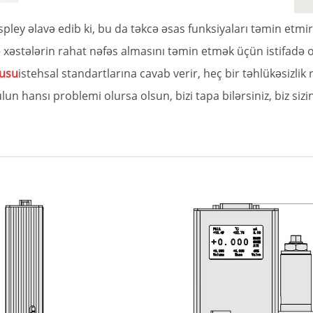
 displey əlavə edib ki, bu da təkcə əsas funksiyaları təmin et
xəstələrin rahat nəfəs almasını təmin etmək üçün istifadə o
ğusu
istehsal standartlarına cavab verir, heç bir təhlükəsizlik
lun hansı problemi olursa olsun, bizi tapa bilərsiniz, biz siz