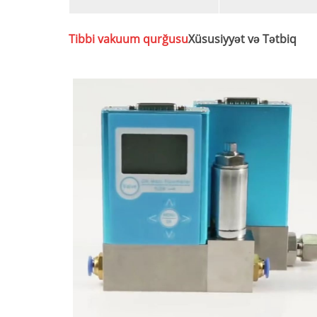
Tibbi vakuum qurğusu
Xüsusiyyət və Tətbiq