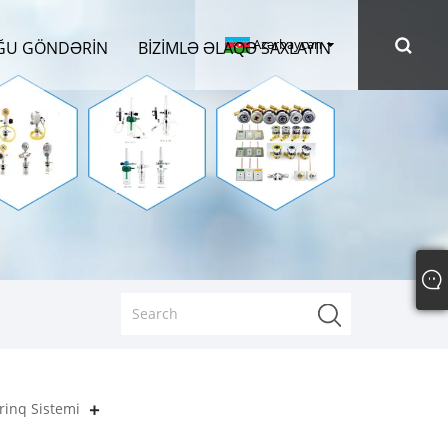
Azərbaycan
ĞU GÖNDƏRIN
BIZIMLƏ ƏLAQƏ SAXLAYIN
rinq Sistemi