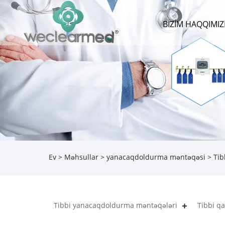
BIZIM HAQQIMI
Ev
>
Məhsullar
>
yanacaqdoldurma məntəqəsi
> Tib
Tibbi yanacaqdoldurma məntəqələri
Tibbi q