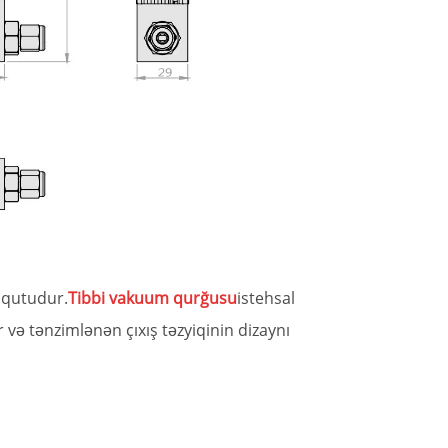
l qutudur.
Tibbi vakuum qurğusu
istehsal
r və tənzimlənən çıxış təzyiqinin dizaynı