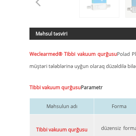
Məhsul təsviri
Weclearmed® Tibbi vakuum qurğusu
Polad Pl
müştəri tələblərinə uyğun olaraq düzəldilə bilər
Tibbi vakuum qurğusu
Parametr
Məhsulun adı
Forma
düzensiz form
Tibbi vakuum qurğusu