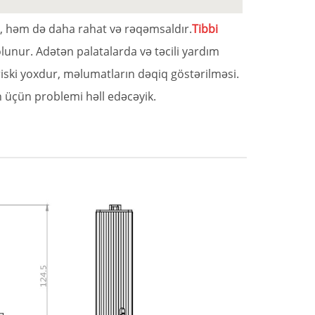
mir, həm də daha rahat və rəqəmsaldır.
Tibbi
lunur. Adətən palatalarda və təcili yardım
 riski yoxdur, məlumatların dəqiq göstərilməsi.
in üçün problemi həll edəcəyik.