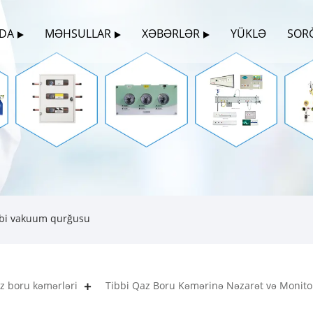
ZDA
MƏHSULLAR
XƏBƏRLƏR
YÜKLƏ
SOR
bi vakuum qurğusu
az boru kəmərləri
Tibbi Qaz Boru Kəmərinə Nəzarət və Monito