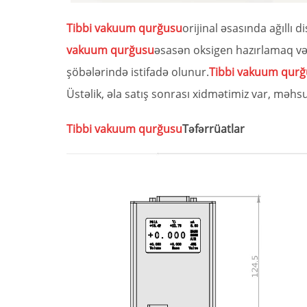
Tibbi vakuum qurğusu
orijinal əsasında ağıllı
vakuum qurğusu
əsasən oksigen hazırlamaq və 
şöbələrində istifadə olunur.
Tibbi vakuum qur
Üstəlik, əla satış sonrası xidmətimiz var, məhsu
Tibbi vakuum qurğusu
Təfərrüatlar