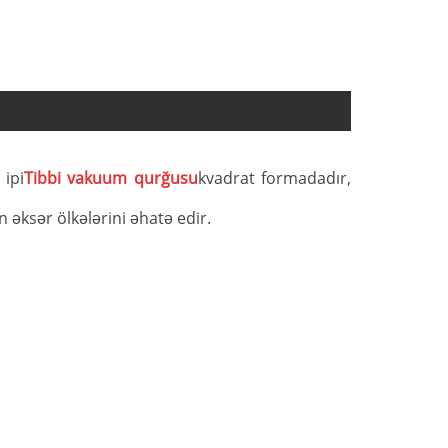
 ipi
Tibbi vakuum qurğusu
kvadrat formadadır,
 əksər ölkələrini əhatə edir.