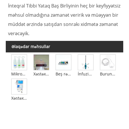
İnteqral Tibbi Yataq Baş Birliyinin heç bir keyfiyyətsiz
məhsul olmadığına zəmanət veririk və müəyyən bir
müddət ərzində satışdan sonrakı xidmətə zəmanət
verəcəyik.
Əlaqədar məhsullar
Mikroorqanizmləri öldürmək üçün maye
Xəstəxana saatı
Beş rəngli fiş
İnfuziya bumu
Burun oksigen kanülü
Xəstəxanaya zəng düyməsi