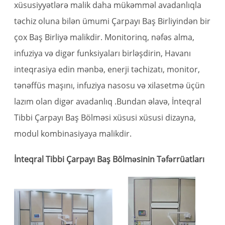
xüsusiyyətlərə malik daha mükəmməl avadanlıqla
təchiz oluna bilən ümumi Çarpayı Baş Birliyindən bir
çox Baş Birliyə malikdir. Monitorinq, nəfəs alma,
infuziya və digər funksiyaları birləşdirin, Havanı
inteqrasiya edin mənbə, enerji təchizatı, monitor,
tənəffüs maşını, infuziya nasosu və xilasetmə üçün
lazım olan digər avadanlıq .Bundan əlavə, İnteqral
Tibbi Çarpayı Baş Bölməsi xüsusi xüsusi dizayna,
modul kombinasiyaya malikdir.
İnteqral Tibbi Çarpayı Baş Bölməsinin Təfərrüatları