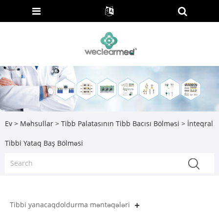
Ev
>
Məhsullar
>
Tibb Palatasının Tibb Bacısı Bölməsi
> İnteqral
Tibbi Yataq Baş Bölməsi
Tibbi yanacaqdoldurma məntəqələri