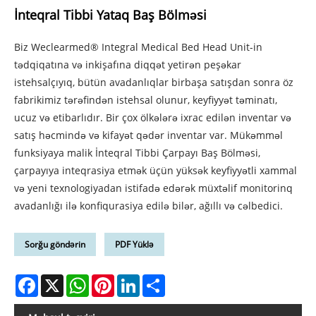
İnteqral Tibbi Yataq Baş Bölməsi
Biz Weclearmed® Integral Medical Bed Head Unit-in
tədqiqatına və inkişafına diqqət yetirən peşəkar
istehsalçıyıq, bütün avadanlıqlar birbaşa satışdan sonra öz
fabrikimiz tərəfindən istehsal olunur, keyfiyyət təminatı,
ucuz və etibarlıdır. Bir çox ölkələrə ixrac edilən inventar və
satış həcmində və kifayət qədər inventar var. Mükəmməl
funksiyaya malik İnteqral Tibbi Çarpayı Baş Bölməsi,
çarpayıya inteqrasiya etmək üçün yüksək keyfiyyətli xammal
və yeni texnologiyadan istifadə edərək müxtəlif monitorinq
avadanlığı ilə konfiqurasiya edilə bilər, ağıllı və cəlbedici.
Sorğu göndərin
PDF Yüklə
Facebook
X
WhatsApp
Pinterest
LinkedIn
Share