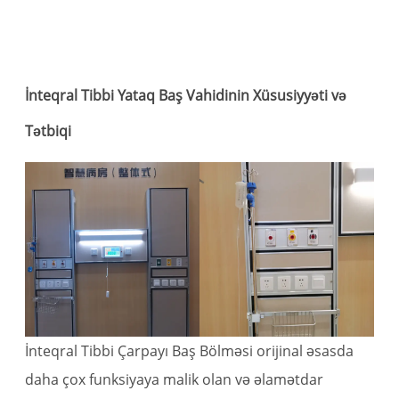
Y
B
İnteqral Tibbi Yataq Baş Vahidinin Xüsusiyyəti və
Tətbiqi
İnteqral Tibbi Çarpayı Baş Bölməsi orijinal əsasda
daha çox funksiyaya malik olan və əlamətdar