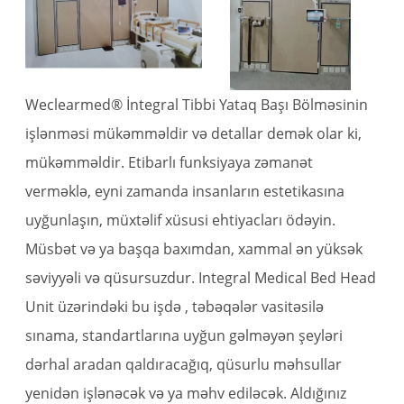
Weclearmed® İntegral Tibbi Yataq Başı Bölməsinin
işlənməsi mükəmməldir və detallar demək olar ki,
mükəmməldir. Etibarlı funksiyaya zəmanət
verməklə, eyni zamanda insanların estetikasına
uyğunlaşın, müxtəlif xüsusi ehtiyacları ödəyin.
Müsbət və ya başqa baxımdan, xammal ən yüksək
səviyyəli və qüsursuzdur. Integral Medical Bed Head
Unit üzərindəki bu işdə , təbəqələr vasitəsilə
sınama, standartlarına uyğun gəlməyən şeyləri
dərhal aradan qaldıracağıq, qüsurlu məhsullar
yenidən işlənəcək və ya məhv ediləcək. Aldığınız