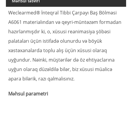
Məhsul təsviri
Weclearmed® İnteqral Tibbi Çarpayı Baş Bölməsi
A6061 materialından və qeyri-müntəzəm formadan
hazırlanmışdır ki, o, xüsusi reanimasiya şöbəsi
palataları üçün istifadə olunurdu və böyük
xəstəxanalarda toplu alış üçün xüsusi olaraq
uyğundur. Nəinki, müştərilər də öz ehtiyaclarına
uyğun olaraq düzəldilə bilər, biz xüsusi müalicə
apara bilərik, razı qalmalısınız.
M
Məhsul parametri
İ