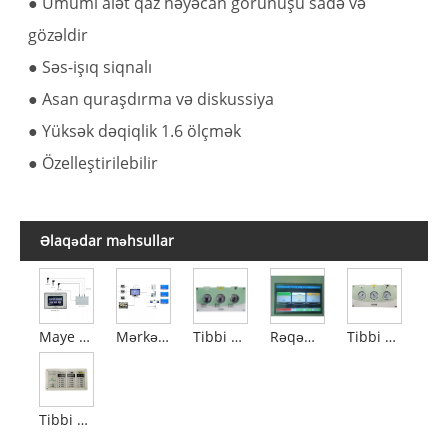
● Ümumi alət qaz həyəcan görünüşü sadə və
gözəldir
● Səs-işıq siqnalı
● Asan quraşdırma və diskussiya
● Yüksək dəqiqlik 1.6 ölçmək
● Özelleştirilebilir
Əlaqədar məhsullar
Maye kristal qaz həyəcanı
Mərkəzləşdirilmiş monitorinq
Tibbi Qaz Sahəsi Siqnalı
Rəqəmsal displeyli ərazi klapan siqnalı
Tibbi sahə klapan siqnalı
Tibbi qaz siqnalı