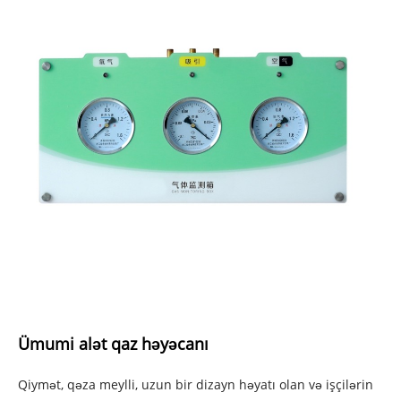
Ümumi alət qaz həyəcanı
Qiymət, qəza meylli, uzun bir dizayn həyatı olan və işçilərin