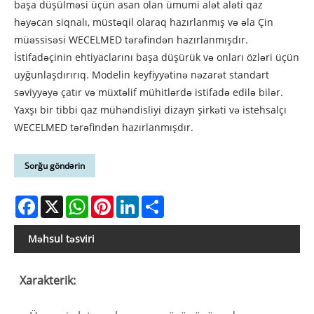
başa düşülməsi üçün asan olan ümumi alət aləti qaz
həyəcan siqnalı, müstəqil olaraq hazırlanmış və əla Çin
müəssisəsi WECELMED tərəfindən hazırlanmışdır.
İstifadəçinin ehtiyaclarını başa düşürük və onları özləri üçün
uyğunlaşdırırıq. Modelin keyfiyyətinə nəzarət standart
səviyyəyə çatır və müxtəlif mühitlərdə istifadə edilə bilər.
Yaxşı bir tibbi qaz mühəndisliyi dizayn şirkəti və istehsalçı
WECELMED tərəfindən hazırlanmışdır.
Sorğu göndərin
Facebook
X
WhatsApp
Pinterest
LinkedIn
Share
Məhsul təsviri
Xarakterik: