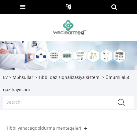
Ev
>
Məhsullar
>
Tibbi qaz siqnalizasiya sistemi
> Ümumi alət
qaz həyəcanı
Tibbi yanacaqdoldurma məntəqələri