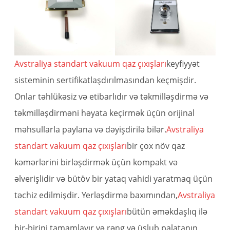
Avstraliya standart vakuum qaz çıxışları
keyfiyyət
sisteminin sertifikatlaşdırılmasından keçmişdir.
Onlar təhlükəsiz və etibarlıdır və təkmilləşdirmə və
təkmilləşdirməni həyata keçirmək üçün orijinal
məhsullarla paylana və dəyişdirilə bilər.
Avstraliya
standart vakuum qaz çıxışları
bir çox növ qaz
kəmərlərini birləşdirmək üçün kompakt və
əlverişlidir və bütöv bir yataq vahidi yaratmaq üçün
təchiz edilmişdir. Yerləşdirmə baxımından,
Avstraliya
standart vakuum qaz çıxışları
bütün əməkdaşlıq ilə
bir-birini tamamlayır və rəng və üslub palatanın