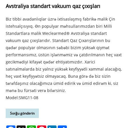
Avstraliya standart vakuum qaz çıxışları
Biz tibbi avadanlıqlar üzrə ixtisaslaşmış fabrikə malik Çin
istehsalçısıyıq. Ən populyar məhsullarımızdan biri Milli
Standartlara malik Weclearmed® Avstraliya standart
vakuum qaz çıxışlarıdır. Standart Qaz Çıxarışlarının bu
qədər populyar olmasının səbəbi bizim yüksək qiymət
performansımız, üstün işlənməmiz və çatdırılmanın heç vaxt
gecikmədiyi kifayət qədər ehtiyatımızdır. Xarici
satınalmalarda biz yalnız yüksək keyfiyyətli xammal alacağıq,
heç vaxt keyfiyyətsiz olmayacaq. Buna görə də biz sizin
tərəfdaşınız olacağımıza ümid edirik və ümid edirəm ki, siz
mənə bu fürsəti verə bilərsiniz.
Model:SMG11-08
Sorğu göndərin
Facebook
X
WhatsApp
Pinterest
LinkedIn
Share