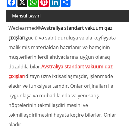
Məhsul təsviri
Weclearmed®
Avstraliya standart vakuum qaz
çıxışları
güclü və sabit quruluşa və əla keyfiyyətə
malik mis materialdan hazırlanır və həmçinin
müştərilərin fərdi ehtiyaclarına uyğun olaraq
düzəldilə bilər.
Avstraliya standart vakuum qaz
çıxışları
dizayn üzrə ixtisaslaşmışdır, işlənmədə
əladır və funksiyası tamdır. Onlar orijinalları ilə
uyğunlaşa və mübadilə edə və yeni satış
nöqtələrinin təkmilləşdirilməsini və
təkmilləşdirilməsini həyata keçirə bilərlər. Onlar
əladır