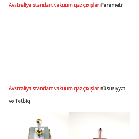
M
Avstraliya standart vakuum qaz çıxışları
Parametr
Av
s
ç
Avstraliya standart vakuum qaz çıxışları
Xüsusiyyət
və Tətbiq