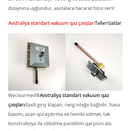
dizaynına uyğundur, xəstələrə hərarət hissi verir.
Avstraliya standart vakuum qaz çıxışları
Təfərrüatlar
Weclearmed®
Avstraliya standart vakuum qaz
çıxışları
daxili giriş klapan, rəng isteğe bağlıdır, hava
baxımı, asan quraşdırma və texniki xidmət, tək
konstruksiya ilə sökülmə panelinin qarşısını ala