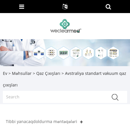
Ev
>
Məhsullar
>
Qaz Çıxışları
> Avstraliya standart vakuum qaz
çıxışları
Tibbi yanacaqdoldurma məntəqələri