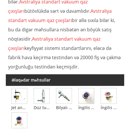
bilər.
Avstraliya standart vakuum qaz
çıxışları
bütövlükdə sərt və davamlıdır.
Avstraliya
standart vakuum qaz çıxışları
bir əllə sıxıla bilər ki,
bu da digər məhsullara nisbətən ən böyük satış
nöqtəsidir.
Avstraliya standart vakuum qaz
çıxışları
keyfiyyət sistemi standartlarını, eləcə də
fabrik hava keçirmə testindən və 20000 fiş və çəkmə
yorğunluğu testindən keçmişdir.
Əlaqədar məhsullar
Jet anesteziya qaz buraxma cihazı
Düz tutacaq tapançası
Bilyalı tapança
İngilis standart AGSS satış nöqtələri
İngilis standart karbon qazı çıxışları